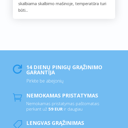
skalbiama skalbimo mašinoje, temperatūra turi
būti...
14 DIENŲ PINIGŲ GRĄŽINIMO

GARANTIJA
Pirkite be abejonių
NEMOKAMAS PRISTATYMAS

Nemokamas pristatymas paštomatais
perkant už
59 EUR
ir daugiau
LENGVAS GRĄŽINIMAS
