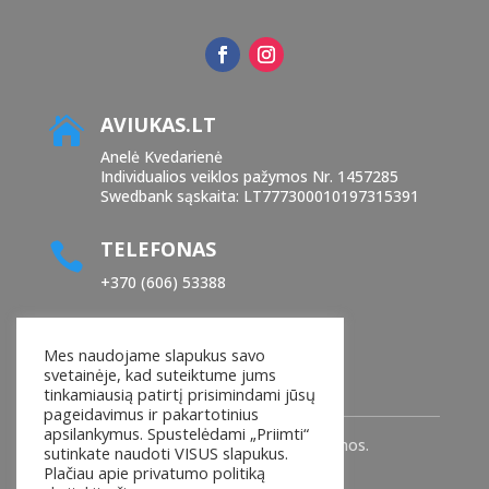
AVIUKAS.LT

Anelė Kvedarienė
Individualios veiklos pažymos Nr. 1457285
Swedbank sąskaita: LT777300010197315391
TELEFONAS

+370 (606) 53388
EL. PAŠTAS

Mes naudojame slapukus savo
manoaviukas@yahoo.com
svetainėje, kad suteiktume jums
tinkamiausią patirtį prisimindami jūsų
pageidavimus ir pakartotinius
apsilankymus. Spustelėdami „Priimti“
© 2025
AVIUKAS.Lt
. Visos teisės saugomos.
sutinkate naudoti VISUS slapukus.
Plačiau apie privatumo politiką