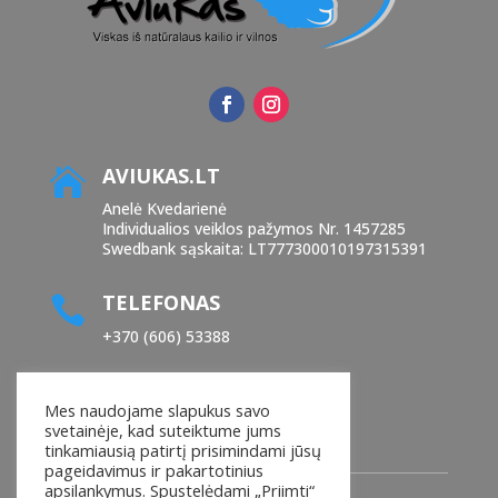
AVIUKAS.LT

Anelė Kvedarienė
Individualios veiklos pažymos Nr. 1457285
Swedbank sąskaita: LT777300010197315391
TELEFONAS

+370 (606) 53388
EL. PAŠTAS

Mes naudojame slapukus savo
manoaviukas@yahoo.com
svetainėje, kad suteiktume jums
tinkamiausią patirtį prisimindami jūsų
pageidavimus ir pakartotinius
apsilankymus. Spustelėdami „Priimti“