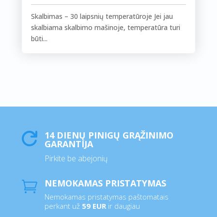
Skalbimas – 30 laipsnių temperatūroje Jei jau
skalbiama skalbimo mašinoje, temperatūra turi
būti...
14 DIENŲ PINIGŲ GRĄŽINIMO

GARANTIJA
Pirkite be abejonių
NEMOKAMAS PRISTATYMAS

Nemokamas pristatymas paštomatais
perkant už
59 EUR
ir daugiau