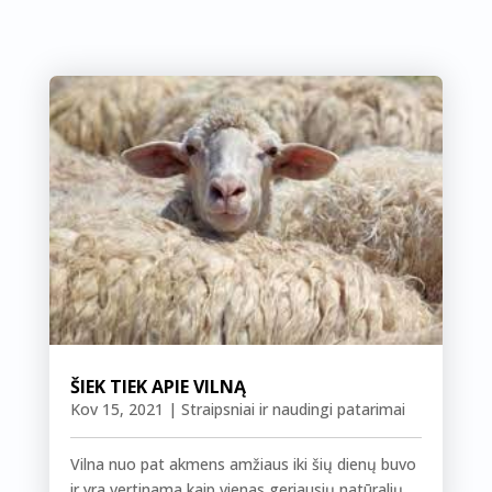
ŠIEK TIEK APIE VILNĄ
Kov 15, 2021
|
Straipsniai ir naudingi patarimai
Vilna nuo pat akmens amžiaus iki šių dienų buvo
ir yra vertinama kaip vienas geriausių natūralių...