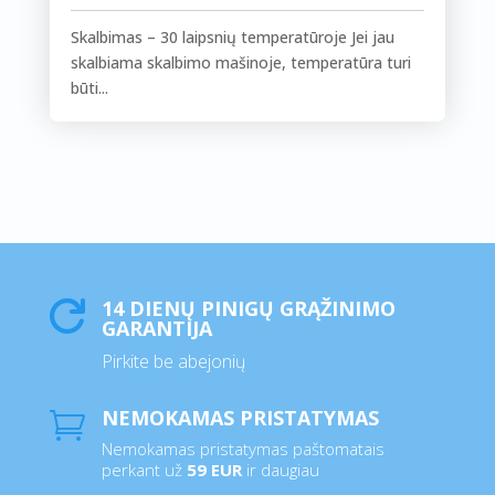
Skalbimas – 30 laipsnių temperatūroje Jei jau
skalbiama skalbimo mašinoje, temperatūra turi
būti...
14 DIENŲ PINIGŲ GRĄŽINIMO

GARANTIJA
Pirkite be abejonių
NEMOKAMAS PRISTATYMAS

Nemokamas pristatymas paštomatais
perkant už
59 EUR
ir daugiau