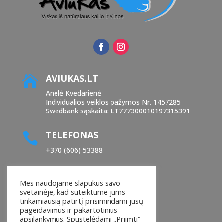
AVIUKAS.LT

Anelė Kvedarienė
Individualios veiklos pažymos Nr. 1457285
Swedbank sąskaita: LT777300010197315391
TELEFONAS

+370 (606) 53388
EL. PAŠTAS

Mes naudojame slapukus savo
manoaviukas@yahoo.com
svetainėje, kad suteiktume jums
tinkamiausią patirtį prisimindami jūsų
pageidavimus ir pakartotinius
apsilankymus. Spustelėdami „Priimti“