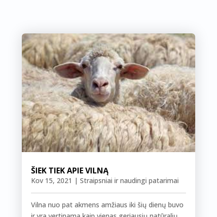
ŠIEK TIEK APIE VILNĄ
Kov 15, 2021
|
Straipsniai ir naudingi patarimai
Vilna nuo pat akmens amžiaus iki šių dienų buvo
ir yra vertinama kaip vienas geriausių natūralių...