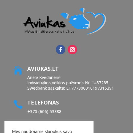
AVIUKAS.LT

Anelė Kvedarienė
Individualios veiklos pažymos Nr. 1457285
Swedbank sąskaita: LT777300010197315391
TELEFONAS

+370 (606) 53388
EL. PAŠTAS

Mes naudojame slapukus savo