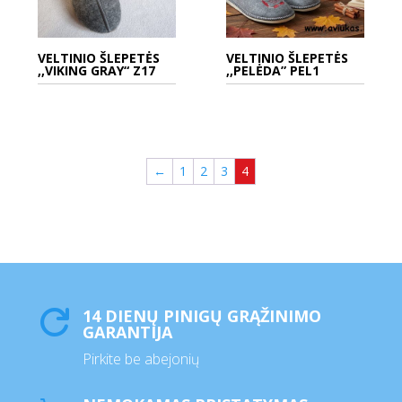
VELTINIO ŠLEPETĖS
VELTINIO ŠLEPETĖS
,,VIKING GRAY“ Z17
,,PELĖDA” PEL1
←
1
2
3
4
14 DIENŲ PINIGŲ GRĄŽINIMO

GARANTIJA
Pirkite be abejonių