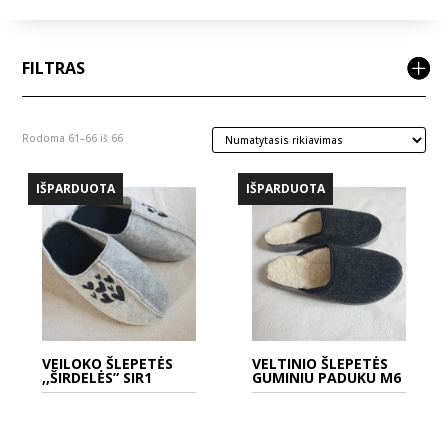
FILTRAS
Rodoma 61–66 iš 66
IŠPARDUOTA
IŠPARDUOTA
VEILOKO ŠLEPETĖS
VELTINIO ŠLEPETĖS
,,ŠIRDELĖS” SIR1
GUMINIU PADUKU M6