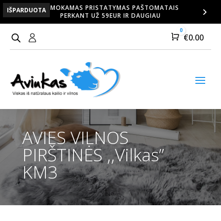
NEMOKAMAS PRISTATYMAS PAŠTOMATAIS
IŠPARDUOTA
PERKANT UŽ 59EUR IR DAUGIAU
0
Cart
€
0.00
AVIES VILNOS
PIRŠTINĖS ,,Vilkas”
KM3