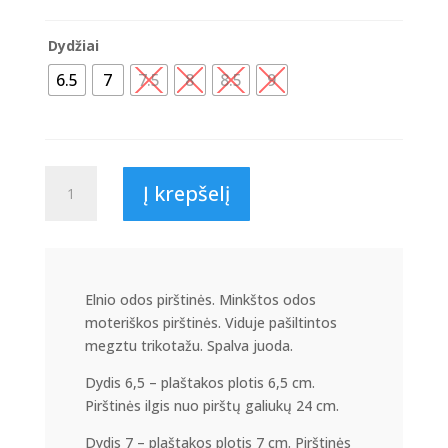
Dydžiai
6.5
7
7.5
8
8.5
9
produkto
Į krepšelį
kiekis:
ELNIO
ODOS
MOTERIŠKOS
PIRŠTINĖS
Elnio odos pirštinės. Minkštos odos
E4
moteriškos pirštinės. Viduje pašiltintos
megztu trikotažu. Spalva juoda.
Dydis 6,5 – plaštakos plotis 6,5 cm.
Pirštinės ilgis nuo pirštų galiukų 24 cm.
Dydis 7 – plaštakos plotis 7 cm. Pirštinės