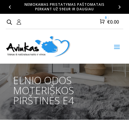
NEMOKAMAS PRISTATYMAS PAŠTOMATAIS
PERKANT UŽ 59EUR IR DAUGIAU
0
Cart
€
0.00
ELNIO ODOS
MOTERIŠKOS
PIRŠTINĖS E4