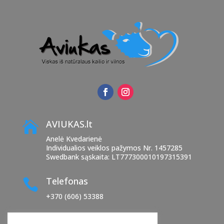
AVIUKAS.lt

Anelė Kvedarienė
Individualios veiklos pažymos Nr. 1457285
Swedbank sąskaita: LT777300010197315391
Telefonas

+370 (606) 53388
El. paštas
