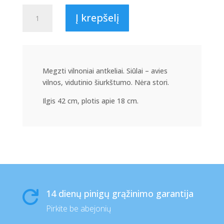
produkto
Į krepšelį
kiekis:
MEGZTI
VILNONIAI
ANTKELIAI
SVA2
Megzti vilnoniai antkeliai. Siūlai – avies
vilnos, vidutinio šiurkštumo. Nėra stori.
Ilgis 42 cm, plotis apie 18 cm.
14 dienų pinigų grąžinimo garantija

Pirkite be abejonių