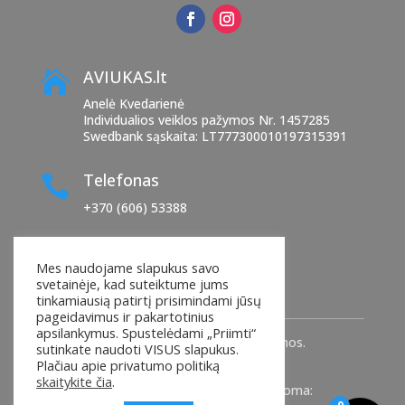
AVIUKAS.lt

Anelė Kvedarienė
Individualios veiklos pažymos Nr. 1457285
Swedbank sąskaita: LT777300010197315391
Telefonas

+370 (606) 53388
El. paštas

Mes naudojame slapukus savo
manoaviukas@yahoo.com
svetainėje, kad suteiktume jums
tinkamiausią patirtį prisimindami jūsų
pageidavimus ir pakartotinius
apsilankymus. Spustelėdami „Priimti“
© 2025
AVIUKAS.Lt
. Visos teisės saugomos.
sutinkate naudoti VISUS slapukus.
Plačiau apie privatumo politiką
skaitykite čia
.
Interneto svetainių kūrimas ir nuoma: