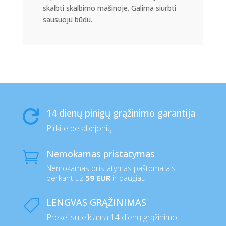
skalbti skalbimo mašinoje. Galima siurbti
sausuoju būdu.
14 dienų pinigų grąžinimo garantija

Pirkite be abejonių
Nemokamas pristatymas

Nemokamas pristatymas paštomatais
perkant už
59 EUR
ir daugiau
LENGVAS GRĄŽINIMAS

Prekei suteikiama 14 dienų grąžinimo