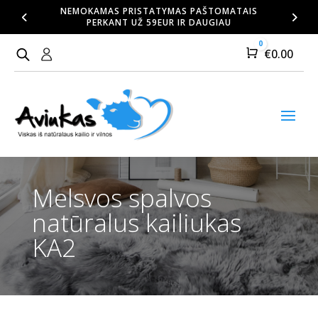
NEMOKAMAS PRISTATYMAS PAŠTOMATAIS
PERKANT UŽ 59EUR IR DAUGIAU
0
Cart
€
0.00
Melsvos spalvos
natūralus kailiukas
KA2