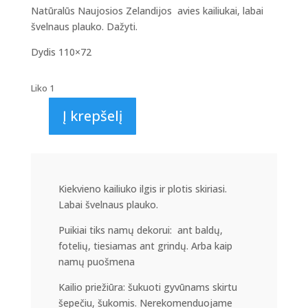
Natūralūs Naujosios Zelandijos avies kailiukai, labai
švelnaus plauko. Dažyti.
Dydis 110×72
Liko 1
Į krepšelį
produkto
kiekis:
Melsvos
spalvos
natūralus
Kiekvieno kailiuko ilgis ir plotis skiriasi.
kailiukas
Labai švelnaus plauko.
KA2
Puikiai tiks namų dekorui: ant baldų,
fotelių, tiesiamas ant grindų. Arba kaip
namų puošmena
Kailio priežiūra: šukuoti gyvūnams skirtu
šepečiu, šukomis. Nerekomenduojame