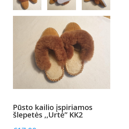
Pūsto kailio įspiriamos
šlepetės ,,Urtė” KK2