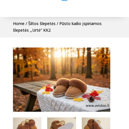
Home
/
Šiltos šlepetės
/ Pūsto kailio įspiriamos
šlepetės ,,Urtė” KK2