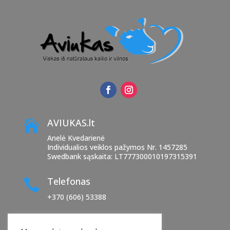
AVIUKAS.lt

Anelė Kvedarienė
Individualios veiklos pažymos Nr. 1457285
Swedbank sąskaita: LT777300010197315391
Telefonas

+370 (606) 53388
El. paštas
