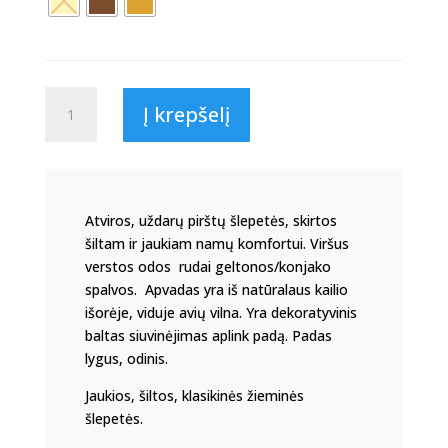
produkto
Į krepšelį
kiekis:
Pūsto
kailio
įspiriamos
šlepetės
Atviros, uždarų pirštų šlepetės, skirtos
,,Urtė"
šiltam ir jaukiam namų komfortui.
Viršus
KK2
verstos odos rudai geltonos/konjako
spalvos.
Apvadas yra iš natūralaus kailio
išorėje, viduje avių vilna.
Yra dekoratyvinis
baltas siuvinėjimas aplink padą. Padas
lygus, odinis.
Jaukios, šiltos, klasikinės žieminės
šlepetės.