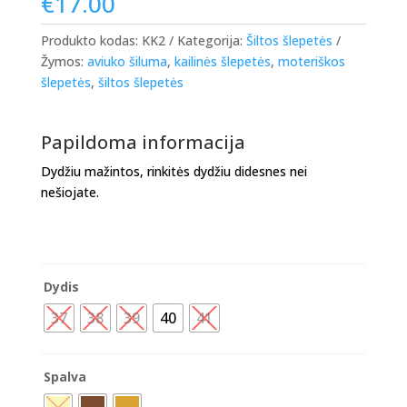
€
17.00
Produkto kodas:
KK2
Kategorija:
Šiltos šlepetės
Žymos:
aviuko šiluma
,
kailinės šlepetės
,
moteriškos
šlepetės
,
šiltos šlepetės
Papildoma informacija
Dydžiu mažintos, rinkitės dydžiu didesnes nei
nešiojate.
Dydis
37
38
39
40
41
Spalva