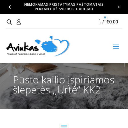
NEMOKAMAS PRISTATYMAS PAŠTOMATAIS
PERKANT UŽ 59EUR IR DAUGIAU
0
Cart
€
0.00
Pūsto kailio įspiriamos
šlepetės ,,Urtė” KK2