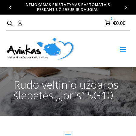
NEMOKAMAS PRISTATYMAS PAŠTOMATAIS
PERKANT UŽ 59EUR IR DAUGIAU
0
Cart
€
0.00
Rudo veltinio uždaros
šlepetės ,,Joris” SG10