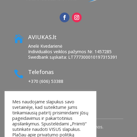
AVIUKAS.lt

Anelė Kvedarienė
Individualios veiklos pažymos Nr. 1457285
Swedbank sąskaita: LT777300010197315391
Telefonas

+370 (606) 53388
El. paštas

Mes naudojame slapukus savo
manoaviukas@yahoo.com
svetainėje, kad suteiktume jums
tinkamiausią patirtį prisimindami jūsų
pageidavimus ir pakartotinius
apsilankymus. Spustelėdami „Priimti“
© 2025
AVIUKAS.Lt
. Visos teisės saugomos.
sutinkate naudoti VISUS slapukus.
Plačiau apie privatumo politiką