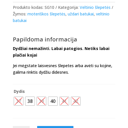
Produkto kodas:
SG10
Kategorija:
Veltinio šlepetės
Žymos:
moteriškos šlepetės
,
uždari batukai
,
veltinio
batukai
Papildoma informacija
Dydžiai nemažinti. Labai patogios. Netiks labai
plačiai kojai
Jei mėgstate laisvesnes šlepetes arba avėti su kojine,
galima rinktis dydžiu didesnes.
Dydis
37
38
39
40
41
42