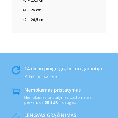
40 – 25,5 cm
41 – 26 cm
42 – 26,5 cm
14 dienų pinigų grąžinimo garantija

Pirkite be abejonių
Nemokamas pristatymas

Nemokamas pristatymas paštomatais
perkant už
59 EUR
ir daugiau
LENGVAS GRĄŽINIMAS
