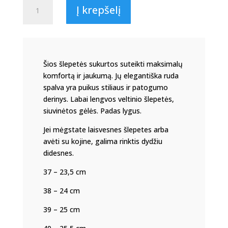
produkto
Į krepšelį
kiekis:
Rudo
veltinio
uždaros
šlepetės
Šios šlepetės sukurtos suteikti maksimalų
,,Joris"
komfortą ir jaukumą. Jų elegantiška ruda
SG10
spalva yra puikus stiliaus ir patogumo
derinys. Labai lengvos veltinio šlepetės,
siuvinėtos gėlės. Padas lygus.
Jei mėgstate laisvesnes šlepetes arba
avėti su kojine, galima rinktis dydžiu
didesnes.
37 – 23,5 cm
38 – 24 cm
39 – 25 cm