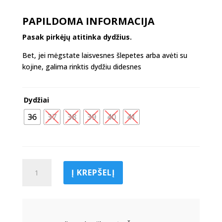
PAPILDOMA INFORMACIJA
Pasak pirkėjų atitinka dydžius.
Bet, jei mėgstate laisvesnes šlepetes arba avėti su
kojine, galima rinktis dydžiu didesnes
Dydžiai
36
37
38
39
40
41
produkto
Į KREPŠELĮ
kiekis:
Šlepetės
iš
minkštos
odos