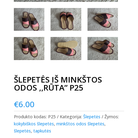
ŠLEPETĖS IŠ MINKŠTOS
ODOS ,,RŪTA” P25
€
6.00
Produkto kodas:
P25
Kategorija:
Šlepetės
Žymos:
kokybiškos šlepetės
,
minkštos odos šlepetės
,
šlepetės
,
tapkutės