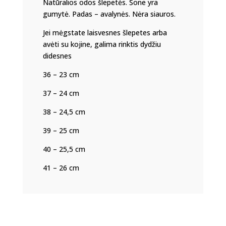
Natūralios odos šlepetės. Šone yra
,,Rūta"
gumytė. Padas – avalynės. Nėra siauros.
P25
Jei mėgstate laisvesnes šlepetes arba
avėti su kojine, galima rinktis dydžiu
didesnes
36 – 23 cm
37 – 24 cm
38 – 24,5 cm
39 – 25 cm
40 – 25,5 cm
41 – 26 cm