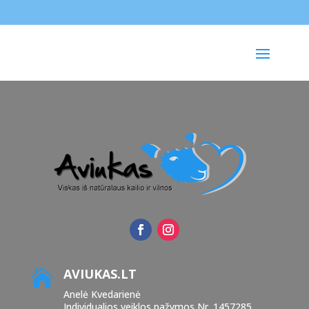
AVIUKAS.LT

Anelė Kvedarienė
Individualios veiklos pažymos Nr. 1457285