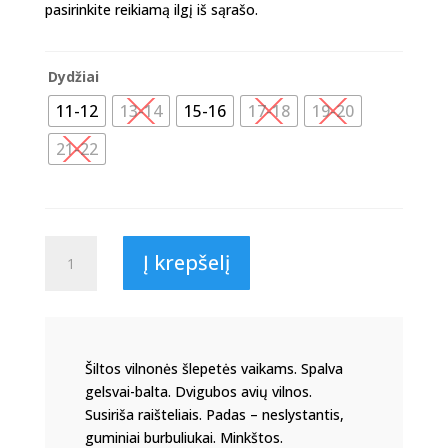
pasirinkite reikiamą ilgį iš sąrašo.
Dydžiai
11-12
13-14
15-16
17-18
19-20
21-22
produkto
Į krepšelį
kiekis:
VAIKIŠKOS
ŠILTOS
ŠLEPETĖS
VB001
Šiltos vilnonės šlepetės vaikams. Spalva
gelsvai-balta. Dvigubos avių vilnos.
Susiriša raišteliais. Padas – neslystantis,
guminiai burbuliukai. Minkštos.