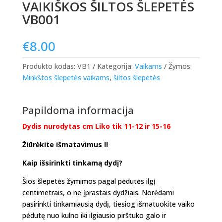
VAIKIŠKOS ŠILTOS ŠLEPETĖS
VB001
€
8.00
Produkto kodas:
VB1
Kategorija:
Vaikams
Žymos:
Minkštos šlepetės vaikams
,
šiltos šlepetės
Papildoma informacija
Dydis nurodytas cm Liko tik 11-12 ir 15-16
Žiūrėkite išmatavimus !!
Kaip išsirinkti tinkamą dydį?
Šios šlepetės žymimos pagal pėdutės ilgį
centimetrais, o ne įprastais dydžiais. Norėdami
pasirinkti tinkamiausią dydį, tiesiog išmatuokite vaiko
pėdutę nuo kulno iki ilgiausio pirštuko galo ir