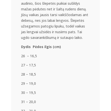
audinio, šios šlepetės puikiai sušildys
mažas pėdutes net ir šaltą rudens dieną.
Jūsų vaikas jausis tarsi vaikščiodamas ant
debesų, nes jos labai lengvos. Šlepetės
užsegamos patogiu lipuku, todėl vaikas
jas lengvai užsidės ir nusiims pats. Tai
ugdo savarankiškumą ir sutaupo laiko.
Dydis
Pėdos ilgis (cm)
26 – 16,5
27 – 17,5
28 – 18,5
29 – 19,0
30 – 19,5
31 – 20,0
32 – 21,0