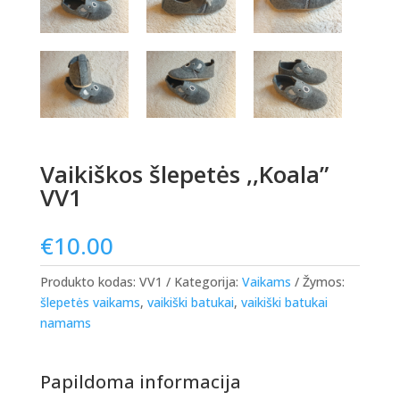
Vaikiškos šlepetės ,,Koala”
VV1
€
10.00
Produkto kodas:
VV1
Kategorija:
Vaikams
Žymos:
šlepetės vaikams
,
vaikiški batukai
,
vaikiški batukai
namams
Papildoma informacija