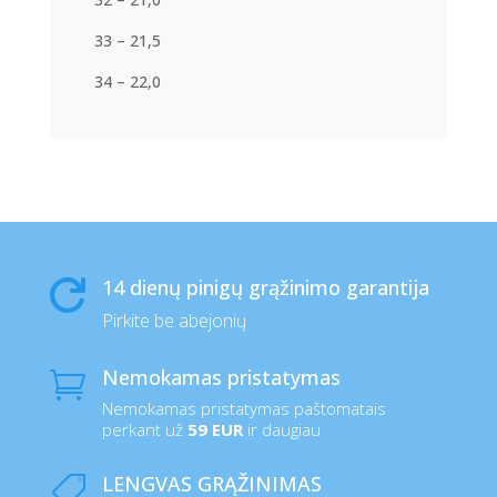
33 – 21,5
34 – 22,0
14 dienų pinigų grąžinimo garantija

Pirkite be abejonių
Nemokamas pristatymas

Nemokamas pristatymas paštomatais
perkant už
59 EUR
ir daugiau
LENGVAS GRĄŽINIMAS
