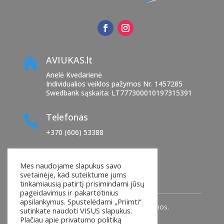
AVIUKAS.lt

Anelė Kvedarienė
Individualios veiklos pažymos Nr. 1457285
Swedbank sąskaita: LT777300010197315391
Telefonas

+370 (606) 53388
El. paštas

Mes naudojame slapukus savo
manoaviukas@yahoo.com
svetainėje, kad suteiktume jums
tinkamiausią patirtį prisimindami jūsų
pageidavimus ir pakartotinius
apsilankymus. Spustelėdami „Priimti“
© 2025
AVIUKAS.Lt
. Visos teisės saugomos.
sutinkate naudoti VISUS slapukus.
Plačiau apie privatumo politiką