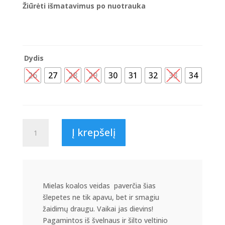
Žiūrėti išmatavimus po nuotrauka
Dydis
26
27
28
29
30
31
32
33
34
produkto
Į krepšelį
kiekis:
Vaikiškos
šlepetės
,,Koala''
VV1
Mielas koalos veidas paverčia šias
šlepetes ne tik apavu, bet ir smagiu
žaidimų draugu. Vaikai jas dievins!
Pagamintos iš švelnaus ir šilto veltinio