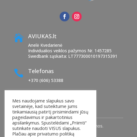
AVIUKAS.lt

Anelė Kvedarienė
Individualios veiklos pažymos Nr. 1457285
Swedbank sąskaita: LT777300010197315391
Telefonas

+370 (606) 53388
El. paštas

Mes naudojame slapukus savo
manoaviukas@yahoo.com
svetainėje, kad suteiktume jums
tinkamiausią patirtį prisimindami jūsų
pageidavimus ir pakartotinius
apsilankymus. Spustelėdami „Priimti“
© 2025
AVIUKAS.Lt
. Visos teisės saugomos.
sutinkate naudoti VISUS slapukus.
Plačiau apie privatumo politiką