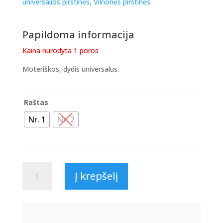
universalios pirštinės
,
Vilnonės pirštinės
Papildoma informacija
Kaina nurodyta 1 poros
Moteriškos, dydis universalus.
Raštas
Nr. 1
Nr. 2
produkto
Į krepšelį
kiekis:
Vilnonės
pirštuotos
pirštinės