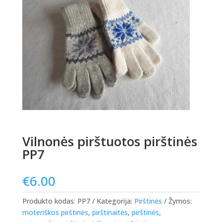
Vilnonės pirštuotos pirštinės
PP7
€
6.00
Produkto kodas:
PP7
Kategorija:
Pirštinės
Žymos:
moteriškos pirštinės
,
pirštinaitės
,
pirštinės
,