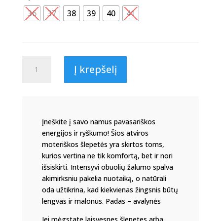
36
37
38
39
40
41
produkto
Į krepšelį
kiekis:
Žalios
odos
šlepetės
,,Žalioji
Įneškite į savo namus pavasariškos
gaiva"
energijos ir ryškumo! Šios atviros
V05
moteriškos šlepetės yra skirtos toms,
kurios vertina ne tik komfortą, bet ir nori
išsiskirti. Intensyvi obuolių žalumo spalva
akimirksniu pakelia nuotaiką, o natūrali
oda užtikrina, kad kiekvienas žingsnis būtų
lengvas ir malonus. Padas – avalynės
Jei mėgstate laisvesnes šlepetes arba