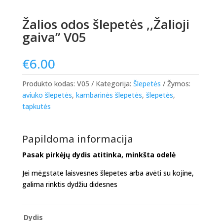
Žalios odos šlepetės ,,Žalioji
gaiva” V05
€
6.00
Produkto kodas:
V05
Kategorija:
Šlepetės
Žymos:
aviuko šlepetės
,
kambarinės šlepetės
,
šlepetės
,
tapkutės
Papildoma informacija
Pasak pirkėjų dydis atitinka, minkšta odelė
Jei mėgstate laisvesnes šlepetes arba avėti su kojine,
galima rinktis dydžiu didesnes
Dydis