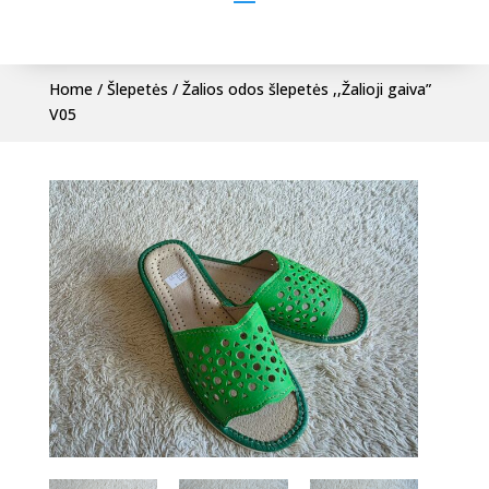
Home
/
Šlepetės
/ Žalios odos šlepetės ,,Žalioji gaiva”
V05